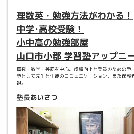
理数英・勉強方法がわかる！
中学･高校受験！
小中高の勉強部屋
山口市小郡 学習塾アップニ
算数・数学・英語を中心。成績向上と受験のための塾
塾として先生と生徒のコミュニケーション，また保護
視。
塾長あいさつ