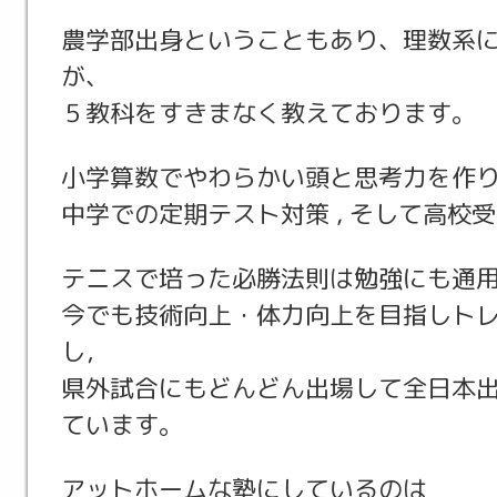
農学部出身ということもあり、理数系
が、
５教科をすきまなく教えております。
小学算数でやわらかい頭と思考力を作
中学での定期テスト対策 , そして
高校受
テニスで培った必勝法則は勉強にも通
今でも技術向上・体力向上を目指しト
し，
県外試合にも
どんどん出場して全日本
ています。
アットホームな塾にしているのは