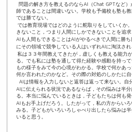
AI
Chat GPT
問題の解き方を教えるのなら
（
など）
師であることは間違いない。学校も予備校も塾も教
では勝てない。
では教育現場ではどのように舵取りをしていくか
きないこと，つまり人間にしかできないことを追求
AI
AI
も人間もできることは
がやるべきで人間に勝ち
AI
にその領域で競争している人はいずれ
に淘汰され
私は３３年間教えてきたが，虚しくも教える能力
る。でも私には塾を通して得た経験や感動を持って
もの様子をみて今の心境がわかる。学校で何かあっ
何か言われたのかなど。その際の対処のしかたに自
AI
は情報を入力しないと返答は返って来ない。自
AI
に伝えられる状況であるならば，その悩みは半分
る。本当に悩んでいるときは，子どもたちは何も発
AI
もお手上げだろう。したがって，私の方からいろ
みる。子どもがいろいろしゃべり出したら悩みは半
いると思う。