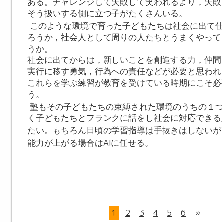
ある。チャレンジして失敗して笑われるより，失敗
そう扱いする側に立つ子がたくさんいる。
このような環境で育った子どもたちは社会に出て
ろうか，社会人として周りの人たちとうまくやって
うか。
社会に出てからは，新しいことを創造する力，仲間
実行に移す勇気，行為への責任などが必要と思われ
これらを学ぶ練習が教育を受けている時期にこそ必
う。
塾もその子どもたちの束縛された環境のうちの１
く子どもたちとフランクに話をし社会に対応できる
たい。もちろん日頃の学習指導は手抜きはしないが
AI
能力が上がる場合は
に任せる。
1
2
3
4
5
6
»