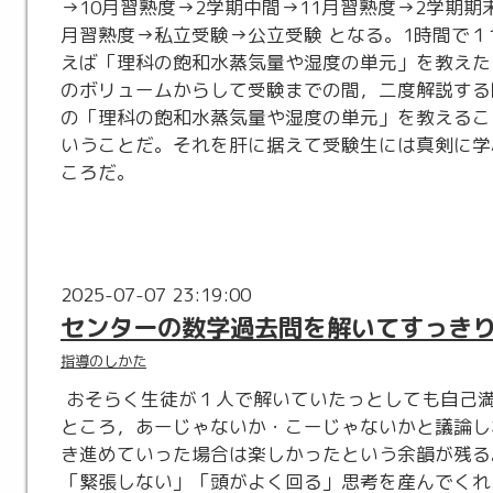
→10月習熟度→2学期中間→11月習熟度→2学期期
月習熟度→私立受験→公立受験 となる。1時間で
えば「理科の飽和水蒸気量や湿度の単元」を教えた
のボリュームからして受験までの間，二度解説する
の「理科の飽和水蒸気量や湿度の単元」を教えるこ
いうことだ。それを肝に据えて受験生には真剣に学
ころだ。
2025-07-07 23:19:00
センターの数学過去問を解いてすっき
指導のしかた
おそらく生徒が１人で解いていたっとしても自己
ところ，あーじゃないか・こーじゃないかと議論し
き進めていった場合は楽しかったという余韻が残る
「緊張しない」「頭がよく回る」思考を産んでくれ